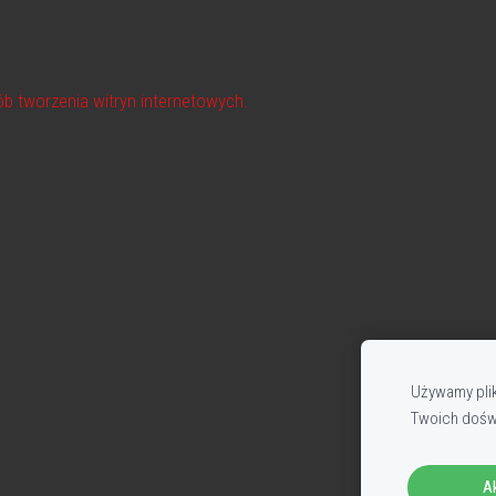
ób tworzenia witryn internetowych.
Używamy plik
Twoich doś
A