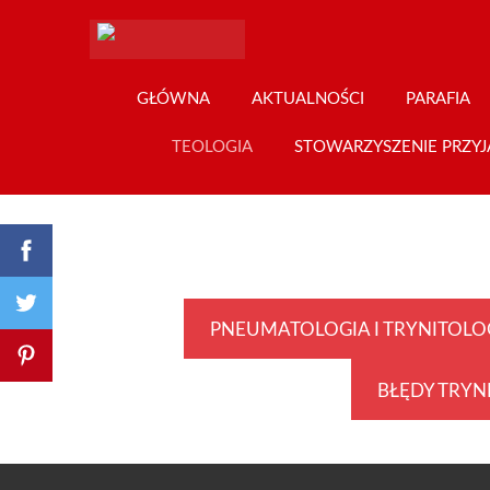
GŁÓWNA
AKTUALNOŚCI
PARAFIA
TEOLOGIA
STOWARZYSZENIE PRZYJ
PNEUMATOLOGIA I TRYNITOLO
BŁĘDY TRYN