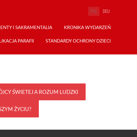
POL
DEU
ENTY I SAKRAMENTALIA
KRONIKA WYDARZEŃ
LIKACJA PARAFII
STANDARDY OCHRONY DZIECI
ÓJCY ŚWIETEJ A ROZUM LUDZKI
SZYM ŻYCIU?