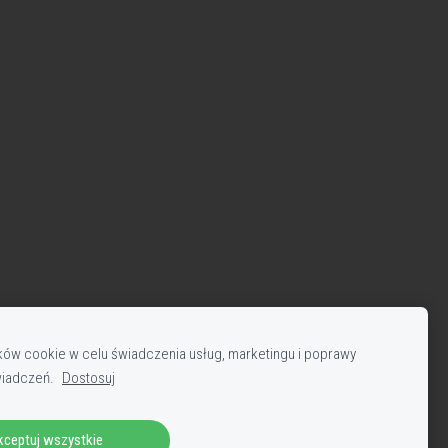
ów cookie w celu świadczenia usług, marketingu i poprawy
wiadczeń.
Dostosuj
kceptuj wszystkie