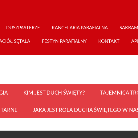
DUSZPASTERZE
KANCELARIA PARAFIALNA
SAKRAM
ACIÓŁ SĘTALA
FESTYN PARAFIALNY
KONTAKT
AP
GIA
KIM JEST DUCH ŚWIĘTY?
TAJEMNICA TR
ITARNE
JAKA JEST ROLA DUCHA ŚWIĘTEGO W NA