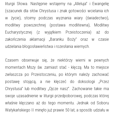
liturgii Słowa. Następnie wstajemy na „Alleluja” i Ewangelię
(szacunek dla słów Chrystusa i znak gotowości wcielania ich
w życie), stoimy podczas wyznania wiary (świadectwo),
modlitwy powszechnej (postawa modlitewna), Modlitwy
Eucharystycznej (z wyjątkiem Przeistoczenia) aż do
zakończenia aklamacji „Baranku Boży” oraz w czasie
udzielania błogosławieństwa i rozesłania wiernych.
Czasem obserwuje się, że niektórzy wierni w pewnych
momentach Mszy św. zamiast stać - klęczą. Ma to miejsce
zwłaszcza po Przeistoczeniu, po którym należy zachować
postawę stojącą, a nie klęczeć do doksologii „Przez
Chrystusa” lub modlitwy „Ojcze nasz”. Zachowanie takie ma
swoje uzasadnienie w liturgii przedpoborowej, podczas której
właśnie klęczano aż do tego momentu. Jednak od Soboru
Watykańskiego II minęło już prawie 50 lat, a sposób udziału w