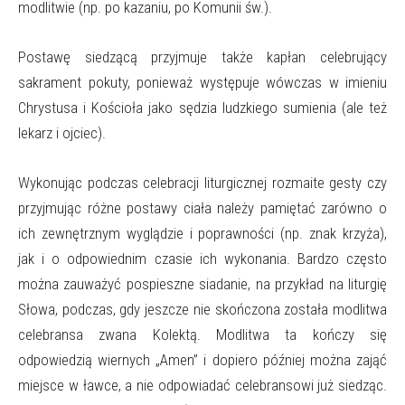
modlitwie (np. po kazaniu, po Komunii św.).
Postawę siedzącą przyjmuje także kapłan celebrujący
sakrament pokuty, ponieważ występuje wówczas w imieniu
Chrystusa i Kościoła jako sędzia ludzkiego sumienia (ale też
lekarz i ojciec).
Wykonując podczas celebracji liturgicznej rozmaite gesty czy
przyjmując różne postawy ciała należy pamiętać zarówno o
ich zewnętrznym wyglądzie i poprawności (np. znak krzyża),
jak i o odpowiednim czasie ich wykonania. Bardzo często
można zauważyć pospieszne siadanie, na przykład na liturgię
Słowa, podczas, gdy jeszcze nie skończona została modlitwa
celebransa zwana Kolektą. Modlitwa ta kończy się
odpowiedzią wiernych „Amen” i dopiero później można zająć
miejsce w ławce, a nie odpowiadać celebransowi już siedząc.