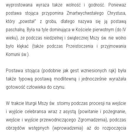
wyprostowana wyraża także wolność i godność. Ponieważ
postawa stojąca przypomina Zmartwychwstałego Chrystusa,
który „powstał” z grobu, dlatego nazywa się ją postawą
paschalną. Była na tyle dominująca w Kościele pierwotnym (do IV
wieku), że podczas niedzielnej i świątecznej Mszy św. nie wolno
było klękać (także podczas Przeistoczenia i przyjmowania
Komunii św.).
Postawa stojąca (podobnie jak gest wzniesionych rąk) była
także typową postawą modlitewną i jednocześnie wyrażała
gotowość człowieka do czynu.
W trakcie liturgii Mszy św. stoimy podczas procesji na wejście
i wyjście celebransa wraz z asystą (powitanie i pożegnanie,
wejście i wyjście przewodniczącego Zgromadzenia), podczas
obrzędów wstępnych (wprowadzenia) aż do rozpoczęcia