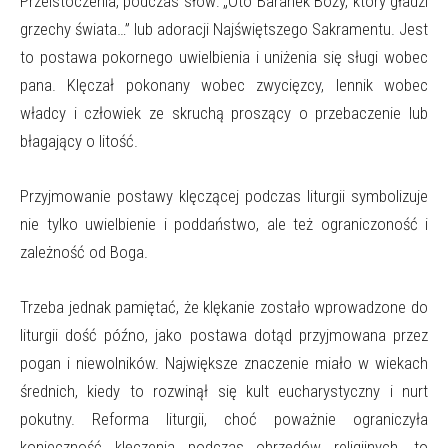
Przeistoczenia, podczas słów: „Oto Baranek Boży, który gładzi
grzechy świata…” lub adoracji Najświętszego Sakramentu. Jest
to postawa pokornego uwielbienia i uniżenia się sługi wobec
pana. Klęczał pokonany wobec zwycięzcy, lennik wobec
władcy i człowiek ze skruchą proszący o przebaczenie lub
błagający o litość.
Przyjmowanie postawy klęczącej podczas liturgii symbolizuje
nie tylko uwielbienie i poddaństwo, ale też ograniczoność i
zależność od Boga.
Trzeba jednak pamiętać, że klękanie zostało wprowadzone do
liturgii dość późno, jako postawa dotąd przyjmowana przez
pogan i niewolników. Największe znaczenie miało w wiekach
średnich, kiedy to rozwinął się kult eucharystyczny i nurt
pokutny. Reforma liturgii, choć poważnie ograniczyła
konieczność klęczenia podczas obrzędów religijnych, to