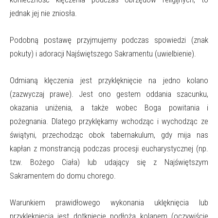
jednak jej nie zniosła.
Podobną postawę przyjmujemy podczas spowiedzi (znak
pokuty) i adoracji Najświętszego Sakramentu (uwielbienie).
Odmianą klęczenia jest przyklęknięcie na jedno kolano
(zazwyczaj prawe). Jest ono gestem oddania szacunku,
okazania uniżenia, a także wobec Boga powitania i
pożegnania. Dlatego przyklękamy wchodząc i wychodząc ze
świątyni, przechodząc obok tabernakulum, gdy mija nas
kapłan z monstrancją podczas procesji eucharystycznej (np.
tzw. Bożego Ciała) lub udający się z Najświętszym
Sakramentem do domu chorego.
Warunkiem prawidłowego wykonania uklęknięcia lub
przyklęknięcia jest dotknięcie podłoża kolanem (oczywiście