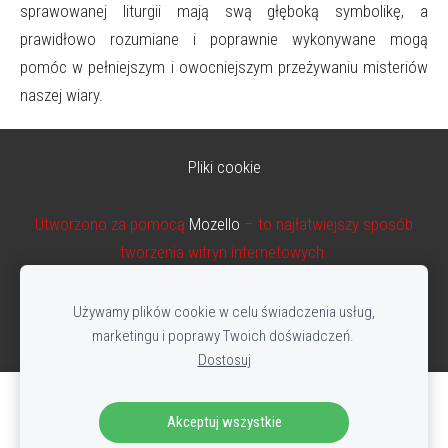
sprawowanej liturgii mają swą głęboką symbolikę, a
prawidłowo rozumiane i poprawnie wykonywane mogą
pomóc w pełniejszym i owocniejszym przeżywaniu misteriów
naszej wiary.
Pliki cookie
Utworzono za pomocą
Mozello
– to najłatwiejszy sposób
tworzenia witryn internetowych.
Używamy plików cookie w celu świadczenia usług,
marketingu i poprawy Twoich doświadczeń.
Dostosuj
Stwórz swoją stronę internetową lub sklep
Akceptuj wszystkie
internetowy z Mozello.