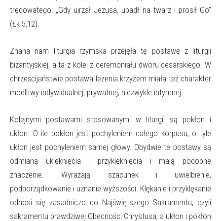
trędowatego: „Gdy ujrzał Jezusa, upadł na twarz i prosił Go”
(Łk 5,12).
Znana nam liturgia rzymska przejęła tę postawę z liturgii
bizantyjskiej, a ta z kolei z ceremoniału dworu cesarskiego. W
chrześcijaństwie postawa leżenia krzyżem miała też charakter
modlitwy indywidualnej, prywatnej, niezwykle intymnej.
Kolejnymi postawami stosowanymi w liturgii są pokłon i
ukłon. O ile pokłon jest pochyleniem całego korpusu, o tyle
ukłon jest pochyleniem samej głowy. Obydwie te postawy są
odmianą uklęknięcia i przyklęknięcia i mają podobne
znaczenie. Wyrażają szacunek i uwielbienie,
podporządkowanie i uznanie wyższości. Klękanie i przyklękanie
odnosi się zasadniczo do Najświętszego Sakramentu, czyli
sakramentu prawdziwej Obecności Chrystusa, a ukłon i pokłon