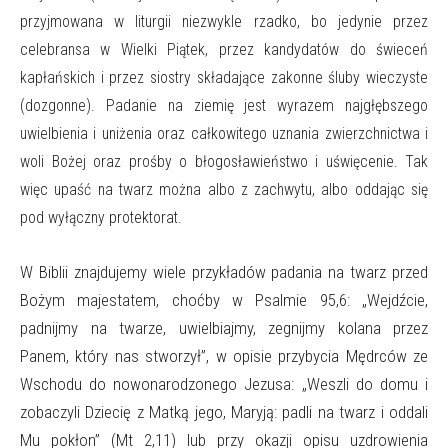
przyjmowana w liturgii niezwykle rzadko, bo jedynie przez
celebransa w Wielki Piątek, przez kandydatów do świeceń
kapłańskich i przez siostry składające zakonne śluby wieczyste
(dozgonne). Padanie na ziemię jest wyrazem najgłębszego
uwielbienia i uniżenia oraz całkowitego uznania zwierzchnictwa i
woli Bożej oraz prośby o błogosławieństwo i uświęcenie. Tak
więc upaść na twarz można albo z zachwytu, albo oddając się
pod wyłączny protektorat.
W Biblii znajdujemy wiele przykładów padania na twarz przed
Bożym majestatem, choćby w Psalmie 95,6: „Wejdźcie,
padnijmy na twarze, uwielbiajmy, zegnijmy kolana przez
Panem, który nas stworzył”, w opisie przybycia Mędrców ze
Wschodu do nowonarodzonego Jezusa: „Weszli do domu i
zobaczyli Dziecię z Matką jego, Maryją: padli na twarz i oddali
Mu pokłon” (Mt 2,11) lub przy okazji opisu uzdrowienia